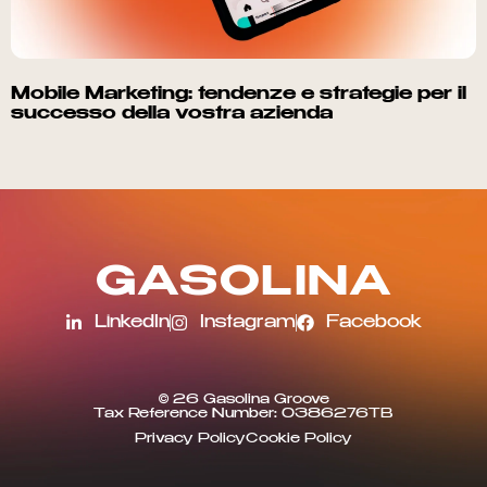
Mobile Marketing: tendenze e strategie per il
successo della vostra azienda
G
A
S
O
L
I
N
A
LinkedIn
Instagram
Facebook
© 26 Gasolina Groove
Tax Reference Number: 0386276TB
Privacy Policy
Cookie Policy